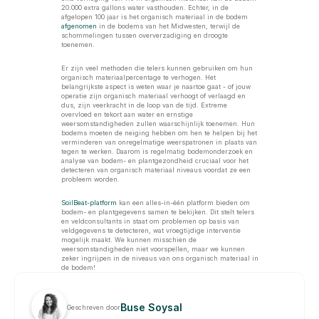
20.000 extra gallons water vasthouden. Echter, in de 
afgelopen 100 jaar is het organisch materiaal in de bodem 
afgenomen
 in de bodems van het Midwesten, terwijl de 
schommelingen tussen oververzadiging en droogte 
toenemen. 
Er zijn veel methoden die telers kunnen gebruiken om hun 
organisch materiaalpercentage te verhogen. Het 
belangrijkste aspect is weten waar je naartoe gaat - of jouw 
operatie zijn organisch materiaal verhoogt of verlaagd en 
dus, zijn veerkracht in de loop van de tijd. Extreme 
overvloed en tekort aan water en ernstige 
weersomstandigheden zullen waarschijnlijk toenemen. Hun 
bodems moeten de neiging hebben om hen te helpen bij het 
verminderen van onregelmatige weerspatronen in plaats van 
tegen te werken. Daarom is regelmatig bodemonderzoek en 
analyse van bodem- en plantgezondheid cruciaal voor het 
detecteren van organisch materiaal niveaus voordat ze een 
probleem worden. 
SoilBeat-platform
 kan een alles-in-één platform bieden om 
bodem- en plantgegevens samen te bekijken. Dit stelt telers 
en veldconsultants in staat om problemen op basis van 
veldgegevens te detecteren, wat vroegtijdige interventie 
mogelijk maakt. We kunnen misschien de 
weersomstandigheden niet voorspellen, maar we kunnen 
zeker ingrijpen in de niveaus van ons organisch materiaal in 
de bodem! 
Buse Soysal
Geschreven door