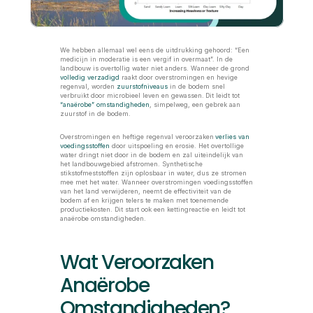
We hebben allemaal wel eens de uitdrukking gehoord: “Een 
medicijn in moderatie is een vergif in overmaat”. In de 
landbouw is overtollig water niet anders. Wanneer de grond 
volledig verzadigd
 raakt door overstromingen en hevige 
regenval, worden 
zuurstofniveaus
 in de bodem snel 
verbruikt door microbieel leven en gewassen.
Dit leidt tot 
“anaërobe” omstandigheden
, simpelweg, een gebrek aan 
zuurstof in de bodem.  
Overstromingen en heftige regenval veroorzaken
verlies van 
voedingsstoffen
 door uitspoeling en erosie. Het overtollige 
water dringt niet door in de bodem en zal uiteindelijk van 
het landbouwgebied afstromen. Synthetische 
stikstofmeststoffen zijn oplosbaar in water, dus ze stromen 
mee met het water. Wanneer overstromingen voedingsstoffen 
van het land verwijderen, neemt de effectiviteit van de 
bodem af en krijgen telers te maken met toenemende 
productiekosten. Dit start ook een kettingreactie en leidt tot 
anaërobe omstandigheden. 
Wat Veroorzaken 
Anaërobe 
Omstandigheden? 