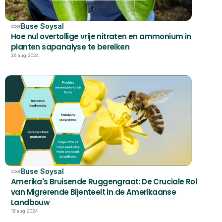
Buse Soysal
door
Hoe nul overtollige vrije nitraten en ammonium in 
planten sapanalyse te bereiken
26 aug 2024
Buse Soysal
door
Amerika's Bruisende Ruggengraat: De Cruciale Rol 
van Migrerende Bijenteelt in de Amerikaanse 
Landbouw
19 aug 2024