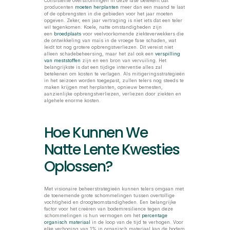
Consistente overstromingen in deze fase betekent dat 
producenten 
moeten herplanten
 meer dan een maand te laat 
of de opbrengsten in die gebieden voor het jaar moeten 
opgeven. Zeker, een jaar vertraging is niet iets dat een teler 
wil tegenkomen. Koele, natte omstandigheden zijn 
een
 broedplaats 
voor veelvoorkomende ziekteverwekkers die 
de ontwikkeling van maïs in de vroege fase schaden, wat 
leidt tot nog grotere opbrengstverliezen. Dit vereist niet 
alleen schadebeheersing, maar het zal ook een 
verspilling 
van meststoffen
 zijn en een bron van vervuiling. Het 
belangrijkste is dat een tijdige interventie alles zal 
betekenen om kosten te verlagen. Als mitigeringsstrategieën 
in het seizoen worden toegepast, zullen telers nog steeds te 
maken krijgen met herplanten, opnieuw bemesten, 
aanzienlijke opbrengstverliezen, verliezen door ziekten en 
algehele enorme kosten. 
Hoe Kunnen We 
Natte Lente Kwesties 
Oplossen? 
Met visionaire beheerstrategieën kunnen telers omgaan met 
de toenemende grote schommelingen tussen overtollige 
vochtigheid en droogteomstandigheden. Een belangrijke 
factor voor het creëren van bodemresilience tegen deze 
schommelingen is hun vermogen om het 
percentage 
organisch materiaal
 in de loop van de tijd te verhogen. Voor 
elke verhoging van 1% in organisch materiaal kan de bodem 