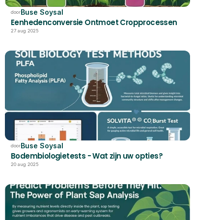
Buse Soysal
door
Eenhedenconversie Ontmoet Cropprocessen
27 aug 2025
Buse Soysal
door
Bodembiologietests - Wat zijn uw opties?
20 aug 2025