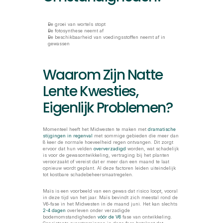
De groei van wortels stopt
De fotosynthese neemt af
De beschikbaarheid van voedingsstoffen neemt af in 
gewassen
Waarom Zijn Natte 
Lente Kwesties, 
Eigenlijk Problemen? 
Momenteel heeft het Midwesten te maken met
 dramatische 
stijgingen in regenval
 met sommige gebieden die meer dan 
8 keer de normale hoeveelheid regen ontvangen. Dit zorgt 
ervoor dat hun velden 
oververzadigd
 worden, wat schadelijk 
is voor de gewasontwikkeling, vertraging bij het planten 
veroorzaakt of vereist dat er meer dan een maand te laat 
opnieuw wordt geplant. Al deze factoren leiden uiteindelijk 
tot kostbare schadebeheersmaatregelen. 
Maïs is een voorbeeld van een gewas dat risico loopt, vooral 
in deze tijd van het jaar. Maïs bevindt zich meestal rond de 
V6-fase in het Midwesten in de maand juni. Het kan slechts 
2-4 dagen
 overleven onder verzadigde 
bodemomstandigheden 
vóór de V6
 fase van ontwikkeling. 