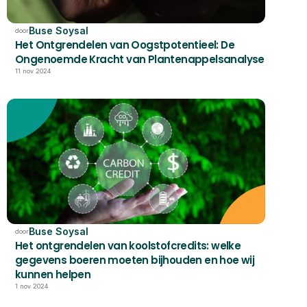
Buse Soysal
door
Het Ontgrendelen van Oogstpotentieel: De 
Ongenoemde Kracht van Plantenappelsanalyse
11 nov 2024
Buse Soysal
door
Het ontgrendelen van koolstofcredits: welke 
gegevens boeren moeten bijhouden en hoe wij 
kunnen helpen
1 nov 2024