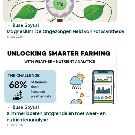
Buse Soysal
door
Magnesium: De Ongezongen Held van Fotosynthese
17 sep 2025
Buse Soysal
door
Slimmer boeren ontgrendelen met weer- en 
nutriëntenanalyse
10 sep 2025