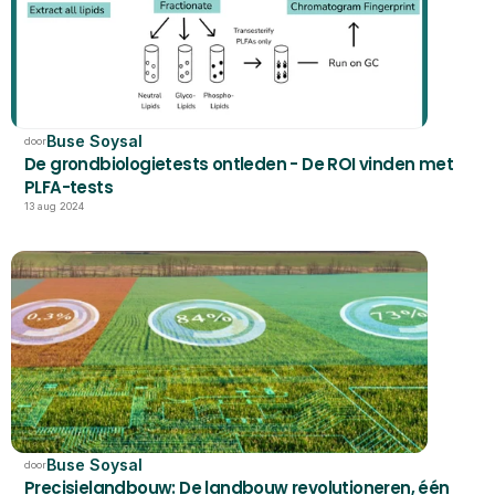
Buse Soysal
door
De grondbiologietests ontleden - De ROI vinden met 
PLFA-tests
13 aug 2024
Buse Soysal
door
Precisielandbouw: De landbouw revolutioneren, één 