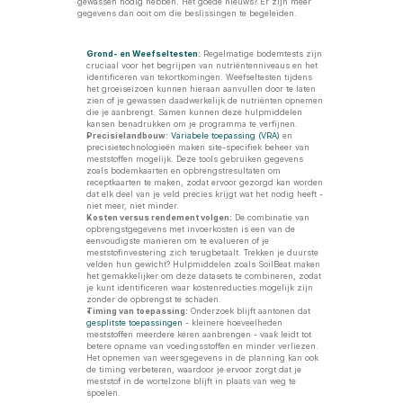
gewassen nodig hebben. Het goede nieuws? Er zijn meer 
gegevens dan ooit om die beslissingen te begeleiden.
Grond- en Weefseltesten
:
 Regelmatige bodemtests zijn 
cruciaal voor het begrijpen van nutriëntenniveaus en het 
identificeren van tekortkomingen. Weefseltesten tijdens 
het groeiseizoen kunnen hieraan aanvullen door te laten 
zien of je gewassen daadwerkelijk de nutriënten opnemen 
die je aanbrengt. Samen kunnen deze hulpmiddelen 
kansen benadrukken om je programma te verfijnen.
Precisielandbouw:
Variabele toepassing (VRA)
 en 
precisietechnologieën maken site-specifiek beheer van 
meststoffen mogelijk. Deze tools gebruiken gegevens 
zoals bodemkaarten en opbrengstresultaten om 
receptkaarten te maken, zodat ervoor gezorgd kan worden 
dat elk deel van je veld precies krijgt wat het nodig heeft - 
niet meer, niet minder.
Kosten versus rendement volgen:
 De combinatie van 
opbrengstgegevens met invoerkosten is een van de 
eenvoudigste manieren om te evalueren of je 
meststofinvestering zich terugbetaalt. Trekken je duurste 
velden hun gewicht? Hulpmiddelen zoals SoilBeat maken 
het gemakkelijker om deze datasets te combineren, zodat 
je kunt identificeren waar kostenreducties mogelijk zijn 
zonder de opbrengst te schaden.
Timing van toepassing:
 Onderzoek blijft aantonen dat 
gesplitste toepassingen
 - kleinere hoeveelheden 
meststoffen meerdere keren aanbrengen - vaak leidt tot 
betere opname van voedingsstoffen en minder verliezen. 
Het opnemen van weersgegevens in de planning kan ook 
de timing verbeteren, waardoor je ervoor zorgt dat je 
meststof in de wortelzone blijft in plaats van weg te 
spoelen.