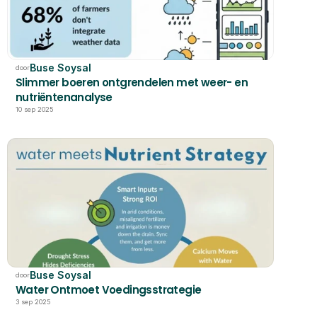
Buse Soysal
door
Slimmer boeren ontgrendelen met weer- en 
nutriëntenanalyse
10 sep 2025
Buse Soysal
door
Water Ontmoet Voedingsstrategie
3 sep 2025