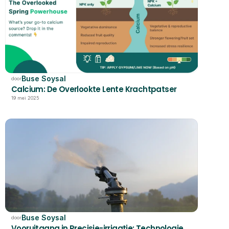
Buse Soysal
door
Calcium: De Overlookte Lente Krachtpatser
19 mei 2025
Buse Soysal
door
Vooruitgang in Precisie-irrigatie: Technologie 