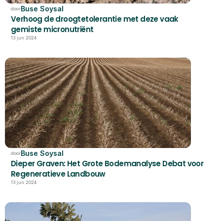
Buse Soysal
door
Verhoog de droogtetolerantie met deze vaak 
gemiste micronutriënt
13 jun 2024
Buse Soysal
door
Dieper Graven: Het Grote Bodemanalyse Debat voor 
Regeneratieve Landbouw
13 jun 2024