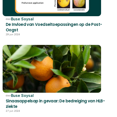
Buse Soysal
door
De Invloed van Voedseltoepassingen op de Post-
Oogst
29 jun 2024
Buse Soysal
door
Sinaasappelsap in gevaar: De bedreiging van HLB-
ziekte
27 jun 2024