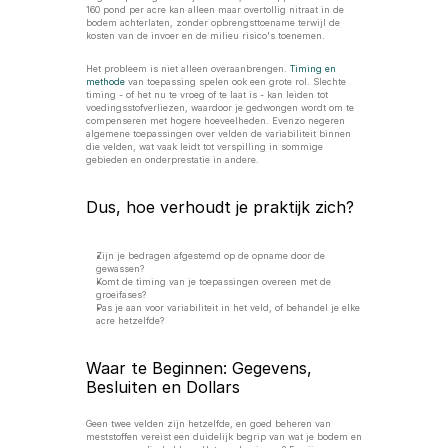
160 pond per acre kan alleen maar overtollig nitraat in de 
bodem achterlaten, zonder opbrengsttoename terwijl de 
kosten van de invoer en de milieu risico's toenemen. 
Het probleem is niet alleen overaanbrengen. 
Timing en 
methode
 van toepassing spelen ook een grote rol. Slechte 
timing - of het nu te vroeg of te laat is - kan leiden tot 
voedingsstofverliezen, waardoor je gedwongen wordt om te 
compenseren met hogere hoeveelheden. Evenzo negeren 
algemene toepassingen over velden de variabiliteit binnen 
die velden, wat vaak leidt tot verspilling in sommige 
gebieden en onderprestatie in andere.
Dus, hoe verhoudt je praktijk zich?
Zijn je bedragen afgestemd op de opname door de 
gewassen?
Komt de timing van je toepassingen overeen met de 
groeifases?
Pas je aan voor variabiliteit in het veld, of behandel je elke 
acre hetzelfde?
Waar te Beginnen: Gegevens, 
Besluiten en Dollars
Geen twee velden zijn hetzelfde, en goed beheren van 
meststoffen vereist een duidelijk begrip van wat je bodem en 