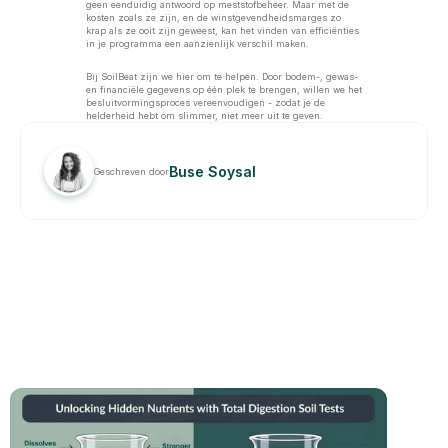
geen eenduidig antwoord op meststofbeheer. Maar met de 
kosten zoals ze zijn, en de winstgevendheidsmarges zo 
krap als ze ooit zijn geweest, kan het vinden van efficiënties 
in je programma een aanzienlijk verschil maken.
Bij SoilBeat zijn we hier om te helpen. Door bodem-, gewas- 
en financiële gegevens op één plek te brengen, willen we het 
besluitvormingsproces vereenvoudigen - zodat je de 
helderheid hebt om slimmer, niet meer uit te geven.
Buse Soysal
Geschreven door
GERELATEERD