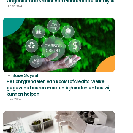
Ongenoemde Kracht van Plantenappelsanalyse
11 nov 2024
Buse Soysal
door
Het ontgrendelen van koolstofcredits: welke 
gegevens boeren moeten bijhouden en hoe wij 
kunnen helpen
1 nov 2024