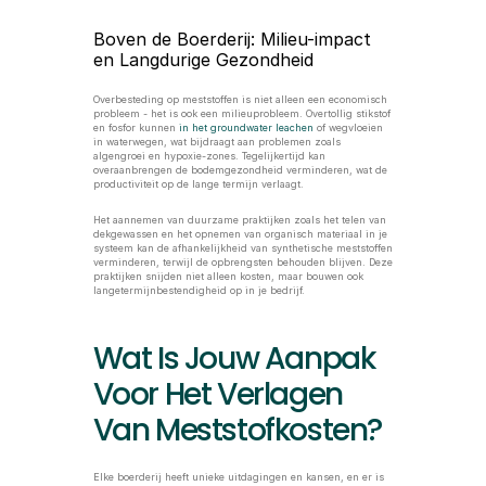
Boven de Boerderij: Milieu-impact 
en Langdurige Gezondheid
Overbesteding op meststoffen is niet alleen een economisch 
probleem - het is ook een milieuprobleem. Overtollig stikstof 
en fosfor kunnen 
in het groundwater leachen
 of wegvloeien 
in waterwegen, wat bijdraagt aan problemen zoals 
algengroei en hypoxie-zones. Tegelijkertijd kan 
overaanbrengen de bodemgezondheid verminderen, wat de 
productiviteit op de lange termijn verlaagt.
Het aannemen van duurzame praktijken zoals het telen van 
dekgewassen en het opnemen van organisch materiaal in je 
systeem kan de afhankelijkheid van synthetische meststoffen 
verminderen, terwijl de opbrengsten behouden blijven. Deze 
praktijken snijden niet alleen kosten, maar bouwen ook 
langetermijnbestendigheid op in je bedrijf.
Wat Is Jouw Aanpak 
Voor Het Verlagen 
Van Meststofkosten?
Elke boerderij heeft unieke uitdagingen en kansen, en er is 