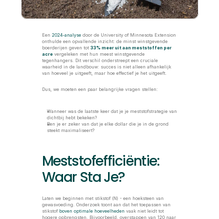
Een 
2024-analyse
 door de University of Minnesota Extension 
onthulde een opvallende inzicht: de minst winstgevende 
boerderijen geven tot 
33% meer uit aan meststoffen per 
acre
 vergeleken met hun meest winstgevende 
tegenhangers. Dit verschil onderstreept een cruciale 
waarheid in de landbouw: succes is niet alleen afhankelijk 
van hoeveel je uitgeeft, maar hoe effectief je het uitgeeft.
Dus, we moeten een paar belangrijke vragen stellen: 
Wanneer was de laatste keer dat je je meststofstrategie van 
dichtbij hebt bekeken? 
Ben je er zeker van dat je elke dollar die je in de grond 
steekt maximaliseert? 
Meststofefficiëntie: 
Waar Sta Je?
Laten we beginnen met stikstof (N) - een hoeksteen van 
gewasvoeding. Onderzoek toont aan dat het toepassen van 
stikstof 
boven optimale hoeveelheden
 vaak niet leidt tot 
hogere opbrengsten. Bijvoorbeeld, overstappen van 120 naar 