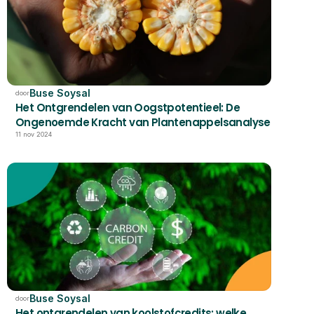
Buse Soysal
door
Het Ontgrendelen van Oogstpotentieel: De 
Ongenoemde Kracht van Plantenappelsanalyse
11 nov 2024
Buse Soysal
door
Het ontgrendelen van koolstofcredits: welke 