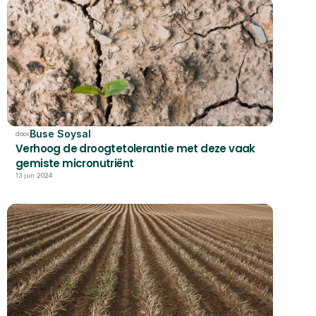
Buse Soysal
door
Verhoog de droogtetolerantie met deze vaak 
gemiste micronutriënt
13 jun 2024