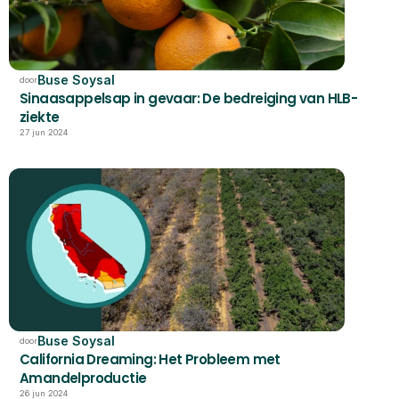
Buse Soysal
door
Sinaasappelsap in gevaar: De bedreiging van HLB-
ziekte
27 jun 2024
Buse Soysal
door
California Dreaming: Het Probleem met 
Amandelproductie
26 jun 2024