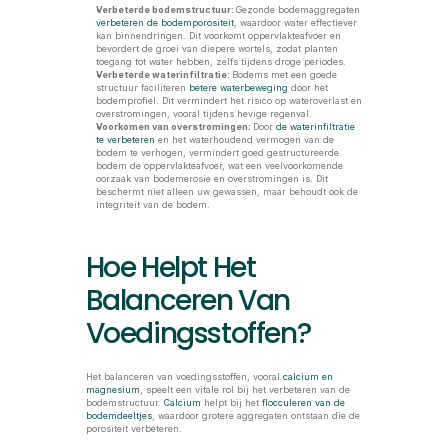
Verbeterde bodemstructuur: 
Gezonde bodemaggregaten 
verbeteren de bodemporositeit
, waardoor water effectiever 
kan binnendringen. Dit voorkomt oppervlakteafvoer en 
bevordert de groei van diepere wortels, zodat planten 
toegang tot water hebben, zelfs tijdens droge periodes.
Verbeterde waterinfiltratie: 
Bodems met een goede 
structuur faciliteren 
betere waterbeweging
 door het 
bodemprofiel. Dit vermindert het risico op wateroverlast en 
overstromingen, vooral tijdens hevige regenval.
Voorkomen van overstromingen: 
Door 
de waterinfiltratie 
te verbeteren
 en het waterhoudend vermogen van de 
bodem te verhogen, vermindert goed gestructureerde 
bodem de oppervlakteafvoer, wat een veelvoorkomende 
oorzaak van bodemerosie en overstromingen is. Dit 
beschermt niet alleen uw gewassen, maar behoudt ook de 
integriteit van de bodem.
Hoe Helpt Het 
Balanceren Van 
Voedingsstoffen?
Het balanceren van voedingsstoffen, vooral 
calcium en 
magnesium
, speelt een vitale rol bij het verbeteren van de 
bodemstructuur. 
Calcium
 helpt bij het 
flocculeren van de 
bodemdeeltjes
, waardoor grotere aggregaten ontstaan die de 
porositeit verbeteren. 