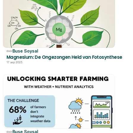
Buse Soysal
door
Magnesium: De Ongezongen Held van Fotosynthese
17 sep 2025
Buse Soysal
door