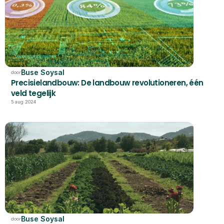
Buse Soysal
door
Precisielandbouw: De landbouw revolutioneren, één 
veld tegelijk
5 aug 2024
Buse Soysal
door