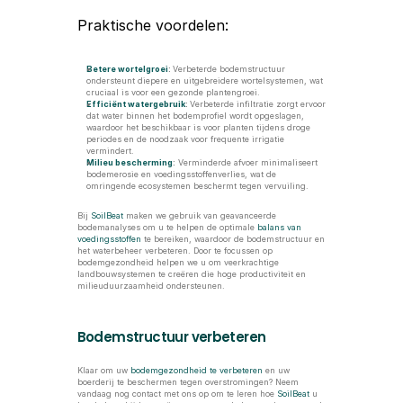
Praktische voordelen:
Betere wortelgroei
: 
Verbeterde bodemstructuur 
ondersteunt diepere en uitgebreidere wortelsystemen, wat 
cruciaal is voor een gezonde plantengroei.
Efficiënt watergebruik
: 
Verbeterde infiltratie zorgt ervoor 
dat water binnen het bodemprofiel wordt opgeslagen, 
waardoor het beschikbaar is voor planten tijdens droge 
periodes en de noodzaak voor frequente irrigatie 
vermindert.
Milieu bescherming
:
 Verminderde afvoer minimaliseert 
bodemerosie en voedingsstoffenverlies, wat de 
omringende ecosystemen beschermt tegen vervuiling.
Bij 
SoilBeat
 maken we gebruik van geavanceerde 
bodemanalyses om u te helpen de optimale 
balans van 
voedingsstoffen
 te bereiken, waardoor de bodemstructuur en 
het waterbeheer verbeteren. Door te focussen op 
bodemgezondheid helpen we u om veerkrachtige 
landbouwsystemen te creëren die hoge productiviteit en 
milieuduurzaamheid ondersteunen.
Bodemstructuur verbeteren
Klaar om uw 
bodemgezondheid te verbeteren
 en uw 
boerderij te beschermen tegen overstromingen? Neem 
vandaag nog contact met ons op om te leren hoe 
SoilBeat
 u 