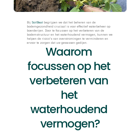
Bij 
SoilBeat
 begrijpen we dat het beheren van de 
bodemgezondheid cruciaal is voor effectief waterbeheer op 
boerderijen. Door te focussen op het verbeteren van de 
bodemstructuur en het waterhoudend vermogen, kunnen we 
helpen de risico's van overstromingen te verminderen en 
ervoor te zorgen dat uw gewassen gedijen.
Waarom 
focussen op het 
verbeteren van 
het 
waterhoudend 
vermogen?