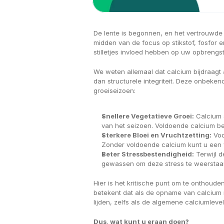
De lente is begonnen, en het vertrouwde r
midden van de focus op stikstof, fosfor e
stilletjes invloed hebben op uw opbrengs
We weten allemaal dat calcium bijdraagt 
dan structurele integriteit. Deze onbeken
groeiseizoen:
Snellere Vegetatieve Groei:
 Calcium 
van het seizoen. Voldoende calcium be
Sterkere Bloei en Vruchtzetting:
 Voo
Zonder voldoende calcium kunt u een v
Beter Stressbestendigheid:
 Terwijl 
gewassen om deze stress te weerstaan
Hier is het kritische punt om te onthouden
betekent dat als de opname van calcium n
lijden, zelfs als de algemene calciumlevel
Dus, wat kunt u eraan doen?