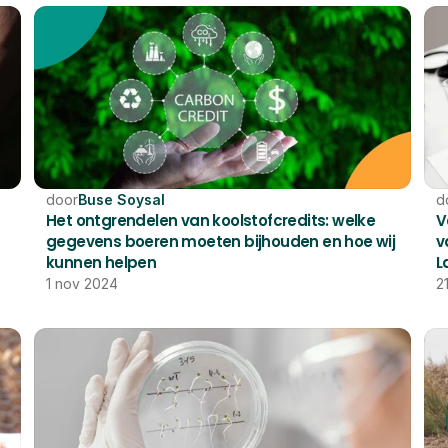
door
Buse Soysal
d
Het ontgrendelen van koolstofcredits: welke 
V
gegevens boeren moeten bijhouden en hoe wij 
v
kunnen helpen
L
1 nov 2024
2