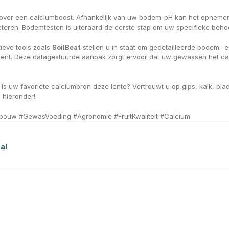
n over een calciumboost. Afhankelijk van uw bodem-pH kan het opneme
teren. Bodemtesten is uiteraard de eerste stap om uw specifieke behoe
eve tools zoals 
SoilBeat
 stellen u in staat om gedetailleerde bodem- 
ment. Deze datagestuurde aanpak zorgt ervoor dat uw gewassen het cal
 is uw favoriete calciumbron deze lente? Vertrouwt u op gips, kalk, bla
 hieronder!
ouw #GewasVoeding #Agronomie #FruitKwaliteit #Calcium
al