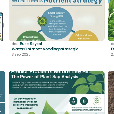
door
Buse Soysal
d
Water Ontmoet Voedingsstrategie
E
3 sep 2025
2