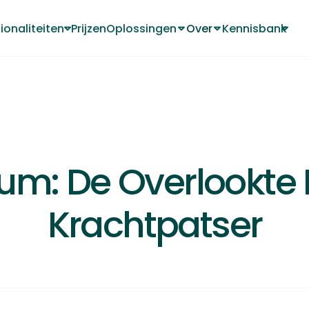
ionaliteiten
Prijzen
Oplossingen
Over
Kennisbank
Wijzigingsgeschiedenis
Over
Over
19 MEI 2025
um: De Overlookte L
Krachtpatser