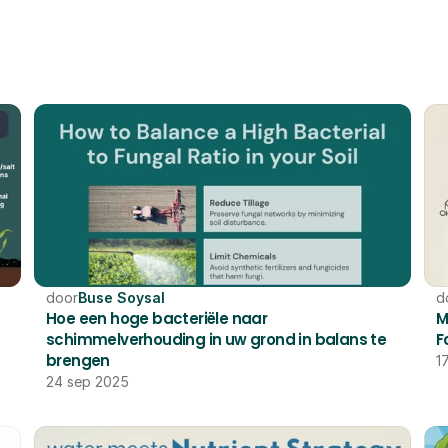
GERELATEERD
door
Buse Soysal
d
Hoe een hoge bacteriële naar 
M
schimmelverhouding in uw grond in balans te 
F
brengen
1
24 sep 2025